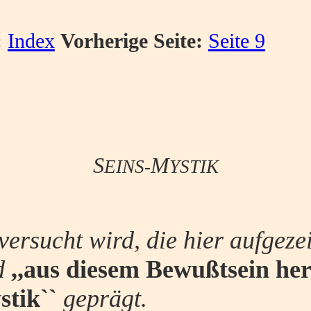
:
Index
Vorherige Seite:
Seite 9
S
M
EINS-
YSTIK
r versucht wird, die hier aufge
d
,,aus diesem Bewußtsein her
stik``
geprägt.