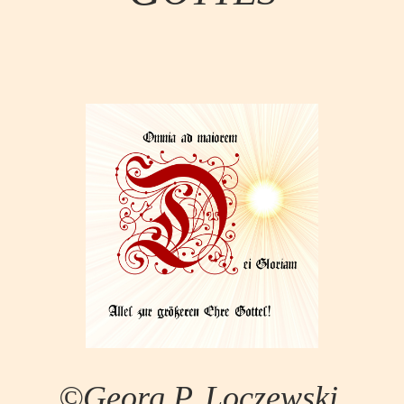
©Georg P. Loczewski,